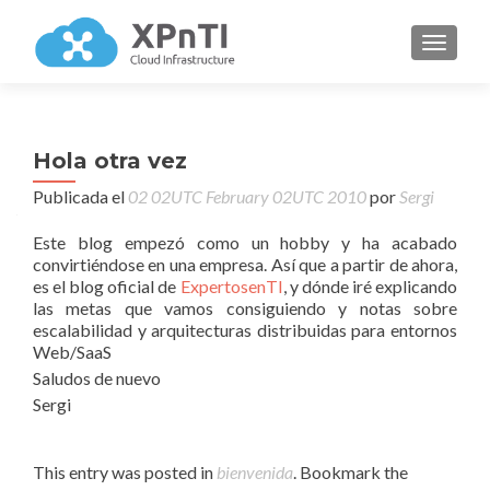
CAMBI
Hola otra vez
Publicada el
02 02UTC February 02UTC 2010
por
Sergi
Este blog empezó como un hobby y ha acabado
convirtiéndose en una empresa. Así que a partir de ahora,
es el blog oficial de
ExpertosenTI
, y dónde iré explicando
las metas que vamos consiguiendo y notas sobre
escalabilidad y arquitecturas distribuidas para entornos
Web/SaaS
Saludos de nuevo
Sergi
This entry was posted in
bienvenida
. Bookmark the