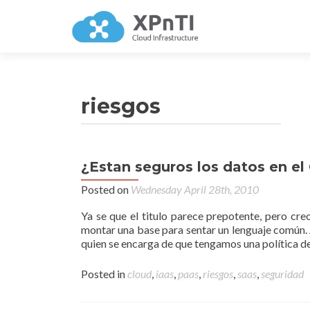
riesgos
¿Estan seguros los datos en el
Posted on
Wednesday April 28th, 2010
Ya se que el titulo parece prepotente, pero cre
montar una base para sentar un lenguaje común. 
quien se encarga de que tengamos una política d
Posted in
cloud
,
iaas
,
paas
,
riesgos
,
saas
,
seguridad