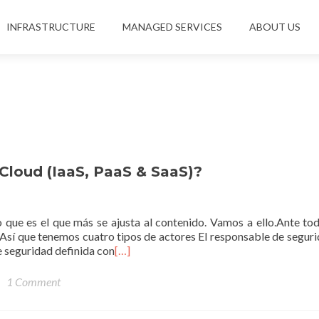
INFRASTRUCTURE
MANAGED SERVICES
ABOUT US
 Cloud (IaaS, PaaS & SaaS)?
o que es el que más se ajusta al contenido. Vamos a ello.Ante to
Así que tenemos cuatro tipos de actores El responsable de seguri
e seguridad definida con
[…]
1 Comment