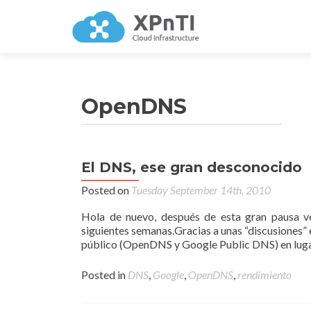
OpenDNS
El DNS, ese gran desconocido
Posted on
Tuesday September 14th, 2010
Hola de nuevo, después de esta gran pausa ve
siguientes semanas.Gracias a unas “discusiones
público (OpenDNS y Google Public DNS) en lugar 
Posted in
DNS
,
Google
,
OpenDNS
,
rendimiento